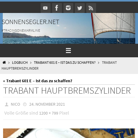
Zum
Inhalt
springen
SONNENSEGLER.NET
#TRACINGONEWARMLINE
HOME
LOGBUCH
TRABANT 601 E – IST DAS ZU SCHAFFEN?
TRABANT
HAUPTBREMSZYLINDER
« Trabant 601 E – Ist das zu schaffen?
TRABANT HAUPTBREMSZYLINDER
NICO
24. NOVEMBER 2021
Volle Größe sind
Pixel
1200 × 799