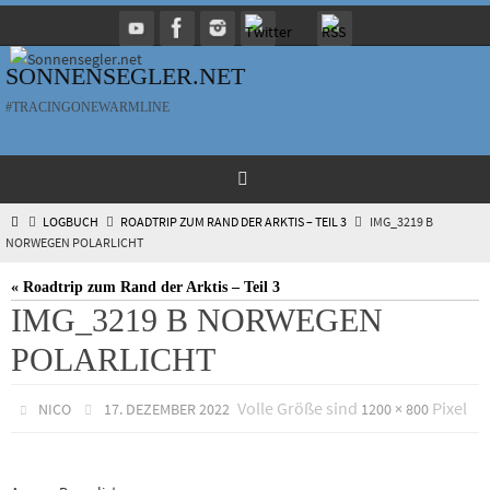
Zum
Inhalt
springen
SONNENSEGLER.NET
#TRACINGONEWARMLINE
HOME
LOGBUCH
ROADTRIP ZUM RAND DER ARKTIS – TEIL 3
IMG_3219 B
NORWEGEN POLARLICHT
« Roadtrip zum Rand der Arktis – Teil 3
IMG_3219 B NORWEGEN
POLARLICHT
Volle Größe sind
Pixel
NICO
17. DEZEMBER 2022
1200 × 800