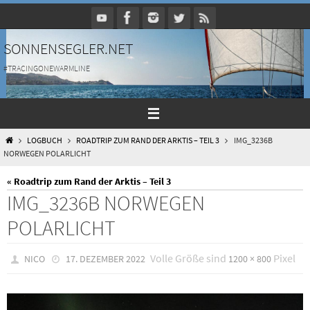
Zum
Inhalt
springen
SONNENSEGLER.NET
#TRACINGONEWARMLINE
HOME
LOGBUCH
ROADTRIP ZUM RAND DER ARKTIS – TEIL 3
IMG_3236B
NORWEGEN POLARLICHT
« Roadtrip zum Rand der Arktis – Teil 3
IMG_3236B NORWEGEN
POLARLICHT
Volle Größe sind
Pixel
NICO
17. DEZEMBER 2022
1200 × 800