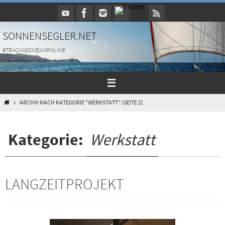
Zum
Inhalt
springen
SONNENSEGLER.NET
#TRACINGONEWARMLINE
HOME
ARCHIV NACH KATEGORIE "WERKSTATT"
(SEITE 2)
Kategorie:
Werkstatt
LANGZEITPROJEKT