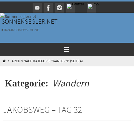
Zum
Inhalt
springen
SONNENSEGLER.NET
#TRACINGONEWARMLINE
HOME
ARCHIV NACH KATEGORIE "WANDERN"
(SEITE 4)
Wandern
Kategorie:
JAKOBSWEG – TAG 32